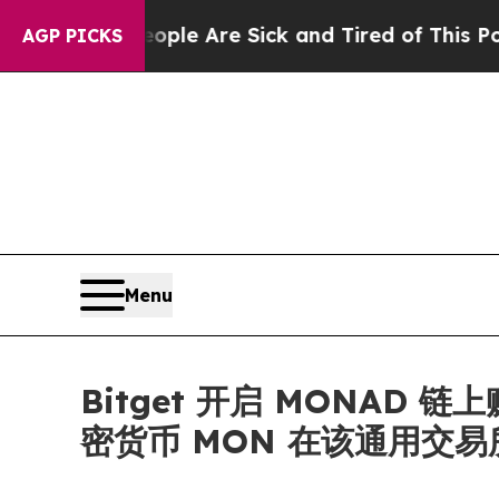
n: “People Are Sick and Tired of This Politics of
AGP PICKS
Menu
Bitget 开启 MONAD 
密货币 MON 在该通用交易