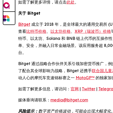
如需了解更多详情，请点击
此处
。
关于 Bitget
Bitget
成立于 2018 年，是全球最大的通用交易所 
查看
比特币价格
、
以太坊价格
、
XRP（瑞波币）价格
特币、以太坊、Solana 和 BNB 链上代币的互
单、安全，并融入日常金融场景。该应用服务超 8,
台。
Bitget 通过战略合作伙伴关系引领加密货币推广，
了配合其全球影响力战略，Bitget 还携手
联合国儿童基
动人心的摩托车竞速锦标赛之一
MotoGP™
的独家加
如需了解更多信息，请访问：
官网
|
Twitter
|
Telegr
媒体垂询请联系：
media@bitget.com
风险提示：
数字资产价格波动，可能会出现大幅变化