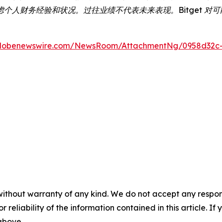
个人财务经验和状况。过往业绩不代表未来表现。Bitget 对
globenewswire.com/NewsRoom/AttachmentNg/0958d32c
without warranty of any kind. We do not accept any responsib
r reliability of the information contained in this article. I
 above.