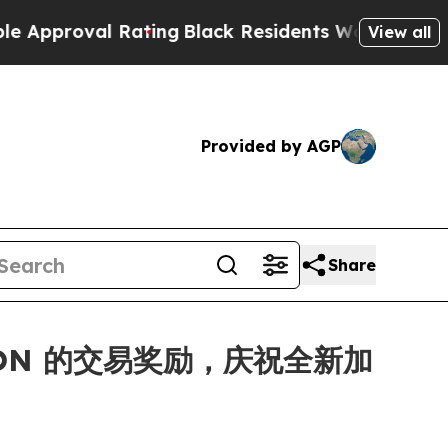
val Rating
Black Residents Warned of Abusive Co
View all
Provided by AGP
Share
 MON 的交易奖励，庆祝全新加