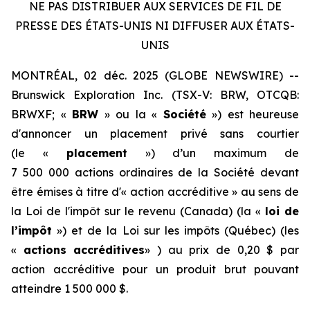
NE PAS DISTRIBUER AUX SERVICES DE FIL DE
PRESSE DES ÉTATS-UNIS NI DIFFUSER AUX ÉTATS-
UNIS
MONTRÉAL, 02 déc. 2025 (GLOBE NEWSWIRE) --
Brunswick Exploration Inc. (TSX-V: BRW, OTCQB:
BRWXF; «
BRW
» ou la «
Société
») est heureuse
d'annoncer un placement privé sans courtier
(le «
placement
») d’un maximum de
7 500 000 actions ordinaires de la Société devant
être émises à titre d'« action accréditive » au sens de
la
Loi de l'impôt sur le revenu
(Canada) (la «
loi de
l’impôt
») et de la
Loi sur les impôts
(Québec) (les
«
actions accréditives
» ) au prix de 0,20 $ par
action accréditive pour un produit brut pouvant
atteindre 1 500 000 $.